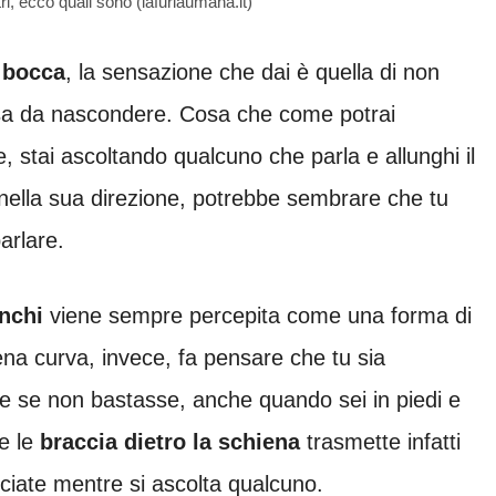
i, ecco quali sono (lafuriaumana.it)
a bocca
, la sensazione che dai è quella di non
osa da nascondere. Cosa che come potrai
 stai ascoltando qualcuno che parla e allunghi il
 nella sua direzione, potrebbe sembrare che tu
arlare.
anchi
viene sempre percepita come una forma di
na curva, invece, fa pensare che tu sia
me se non bastasse, anche quando sei in piedi e
re le
braccia dietro la schiena
trasmette infatti
rociate mentre si ascolta qualcuno.