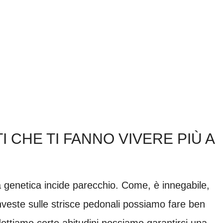
CHE TI FANNO VIVERE PIÙ A
a genetica incide parecchio. Come, è innegabile,
investe sulle strisce pedonali possiamo fare ben
dottiamo certe abitudini possiamo garantirci una