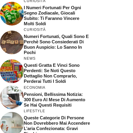
CURIOSITÀ
I Numeri Fortunati Per Ogni
Segno Zodiacale, Giocali
Subito: Ti Faranno Vincere
Molti Soldi
CURIOSITÀ
Numeri Fortunati, Quali Sono E
Perchè Sono Consiederati Di
Buon Auspicio: Lo Sanno In
Pochi
NEWS
Questi Gratta E Vinci Sono
Perdenti: Se Noti Questo
Dettaglio Non Comprarlo,
Perderai Tutti I Soldi
ECONOMIA
Pensioni, Bellissima Notizia:
300 Euro Al Mese Di Aumento
Se Hai Questi Requisiti
LIFESTYLE
Queste Categorie Di Persone
Non Dovrebbero Mai Accendere
L’aria Confezionata: Gravi