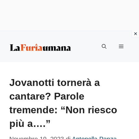
Vai
Menu
al
contenuto
Jovanotti tornerà a
cantare? Parole
tremende: “Non riesco
più a….”