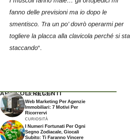
I muscoli fanno male… gli ortopedici mi
fanno delle previsioni ma io dopo le
smentisco. Tra un po’ dovrò operarmi per
togliere la placca alla clavicola perché si sta
staccando
“.
ARTICOLI RECENTI
TECNOLOGIA
Web Marketing Per Agenzie
Immobiliari: 7 Motivi Per
Ricorrervi
CURIOSITÀ
I Numeri Fortunati Per Ogni
Segno Zodiacale, Giocali
Subito: Ti Faranno Vincere