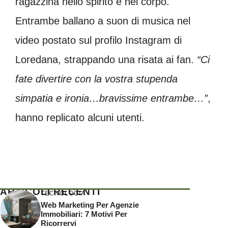
ragazzina nello spirito e nel corpo.
Entrambe ballano a suon di musica nel
video postato sul profilo Instagram di
Loredana, strappando una risata ai fan.
“Ci
fate divertire con la vostra stupenda
simpatia e ironia…bravissime entrambe…”
,
hanno replicato alcuni utenti.
ARTICOLI RECENTI
TECNOLOGIA
Web Marketing Per Agenzie
Immobiliari: 7 Motivi Per
Ricorrervi