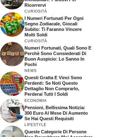
Ricorrervi
CURIOSITÀ
I Numeri Fortunati Per Ogni
Segno Zodiacale, Giocali
Subito: Ti Faranno Vincere
Molti Soldi
CURIOSITÀ
Numeri Fortunati, Quali Sono E
Perchè Sono Consiederati Di
Buon Auspicio: Lo Sanno In
Pochi
NEWS
Questi Gratta E Vinci Sono
Perdenti: Se Noti Questo
Dettaglio Non Comprarlo,
Perderai Tutti I Soldi
ECONOMIA
Pensioni, Bellissima Notizia:
300 Euro Al Mese Di Aumento
Se Hai Questi Requisiti
LIFESTYLE
Queste Categorie Di Persone