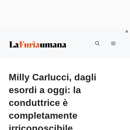
Vai
Menu
al
contenuto
Milly Carlucci, dagli
esordi a oggi: la
conduttrice è
completamente
irriconoscibile