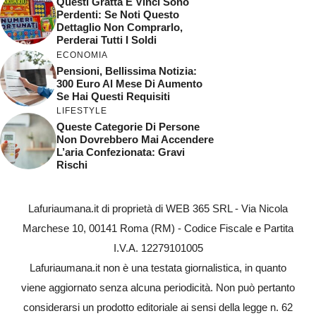
Questi Gratta E Vinci Sono
Perdenti: Se Noti Questo
Dettaglio Non Comprarlo,
Perderai Tutti I Soldi
ECONOMIA
Pensioni, Bellissima Notizia:
300 Euro Al Mese Di Aumento
Se Hai Questi Requisiti
LIFESTYLE
Queste Categorie Di Persone
Non Dovrebbero Mai Accendere
L’aria Confezionata: Gravi
Rischi
Lafuriaumana.it di proprietà di WEB 365 SRL - Via Nicola
Marchese 10, 00141 Roma (RM) - Codice Fiscale e Partita
I.V.A. 12279101005
Lafuriaumana.it non è una testata giornalistica, in quanto
viene aggiornato senza alcuna periodicità. Non può pertanto
considerarsi un prodotto editoriale ai sensi della legge n. 62