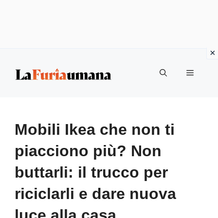
Vai
Menu
al
contenuto
Mobili Ikea che non ti
piacciono più? Non
buttarli: il trucco per
riciclarli e dare nuova
luce alla casa