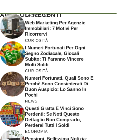
ARTICOLI RECENTI
TECNOLOGIA
Web Marketing Per Agenzie
Immobiliari: 7 Motivi Per
Ricorrervi
CURIOSITÀ
I Numeri Fortunati Per Ogni
Segno Zodiacale, Giocali
Subito: Ti Faranno Vincere
Molti Soldi
CURIOSITÀ
Numeri Fortunati, Quali Sono E
Perchè Sono Consiederati Di
Buon Auspicio: Lo Sanno In
Pochi
NEWS
Questi Gratta E Vinci Sono
Perdenti: Se Noti Questo
Dettaglio Non Comprarlo,
Perderai Tutti I Soldi
ECONOMIA
Pensioni, Bellissima Notizia: