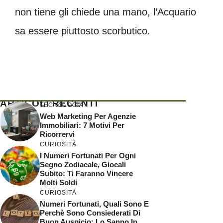
non tiene gli chiede una mano, l’Acquario
sa essere piuttosto scorbutico.
ARTICOLI RECENTI
TECNOLOGIA
Web Marketing Per Agenzie
Immobiliari: 7 Motivi Per
Ricorrervi
CURIOSITÀ
I Numeri Fortunati Per Ogni
Segno Zodiacale, Giocali
Subito: Ti Faranno Vincere
Molti Soldi
CURIOSITÀ
Numeri Fortunati, Quali Sono E
Perchè Sono Consiederati Di
Buon Auspicio: Lo Sanno In