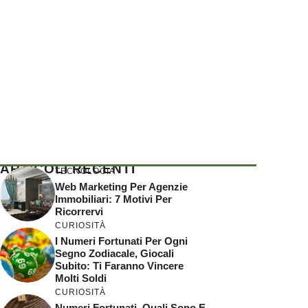
ARTICOLI RECENTI
TECNOLOGIA
Web Marketing Per Agenzie
Immobiliari: 7 Motivi Per
Ricorrervi
CURIOSITÀ
I Numeri Fortunati Per Ogni
Segno Zodiacale, Giocali
Subito: Ti Faranno Vincere
Molti Soldi
CURIOSITÀ
Numeri Fortunati, Quali Sono E