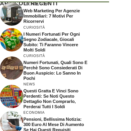
ARTICOLI RECENTI
TECNOLOGIA
Web Marketing Per Agenzie
Immobiliari: 7 Motivi Per
Ricorrervi
CURIOSITÀ
I Numeri Fortunati Per Ogni
Segno Zodiacale, Giocali
Subito: Ti Faranno Vincere
Molti Soldi
CURIOSITÀ
Numeri Fortunati, Quali Sono E
Perchè Sono Consiederati Di
Buon Auspicio: Lo Sanno In
Pochi
NEWS
Questi Gratta E Vinci Sono
Perdenti: Se Noti Questo
Dettaglio Non Comprarlo,
Perderai Tutti I Soldi
ECONOMIA
Pensioni, Bellissima Notizia:
300 Euro Al Mese Di Aumento
Se Hai Questi Requisiti