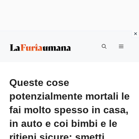
Vai
Menu
al
contenuto
Queste cose
potenzialmente mortali le
fai molto spesso in casa,
in auto e coi bimbi e le
ritieni sicure: smetti