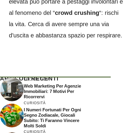
elevata può portare a pestaggi involontari e
al fenomeno del “
crowd crushing
“: rischi
la vita. Cerca di avere sempre una via
d’uscita e abbastanza spazio per respirare.
ARTICOLI RECENTI
TECNOLOGIA
Web Marketing Per Agenzie
Immobiliari: 7 Motivi Per
Ricorrervi
CURIOSITÀ
I Numeri Fortunati Per Ogni
Segno Zodiacale, Giocali
Subito: Ti Faranno Vincere
Molti Soldi
CURIOSITÀ