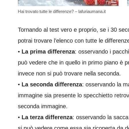
Hai trovato tutte le differenze? – lafuriaumana.it
Tornando al test vero e proprio, se i 30 sec
potrai trovare l’elenco con tutte le differenz
•
La prima differenza
: osservando i pacchi
può vedere che in quello in primo piano è p
invece non si può trovare nella seconda.
•
La seconda differenza
: osservando la m
immagine sia presente lo specchietto retr
seconda immagine.
•
La terza differenza
: osservando la sacca 
si può vedere come essa sia ricoperta da dei