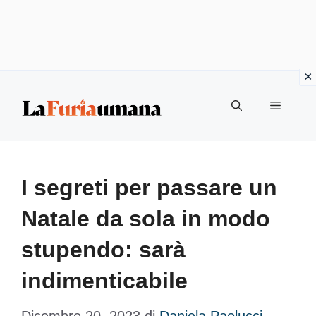
Vai
Menu
al
contenuto
I segreti per passare un
Natale da sola in modo
stupendo: sarà
indimenticabile