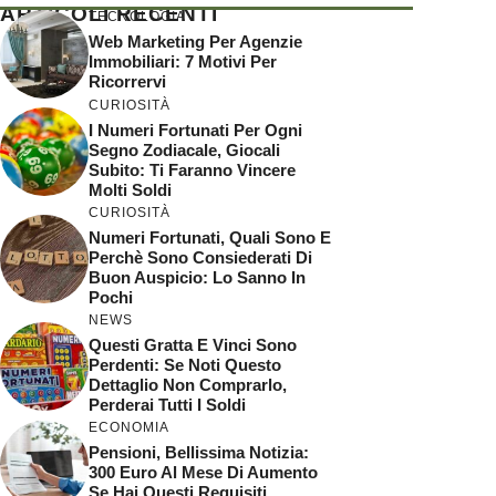
ARTICOLI RECENTI
TECNOLOGIA
Web Marketing Per Agenzie
Immobiliari: 7 Motivi Per
Ricorrervi
CURIOSITÀ
I Numeri Fortunati Per Ogni
Segno Zodiacale, Giocali
Subito: Ti Faranno Vincere
Molti Soldi
CURIOSITÀ
Numeri Fortunati, Quali Sono E
Perchè Sono Consiederati Di
Buon Auspicio: Lo Sanno In
Pochi
NEWS
Questi Gratta E Vinci Sono
Perdenti: Se Noti Questo
Dettaglio Non Comprarlo,
Perderai Tutti I Soldi
ECONOMIA
Pensioni, Bellissima Notizia:
300 Euro Al Mese Di Aumento
Se Hai Questi Requisiti