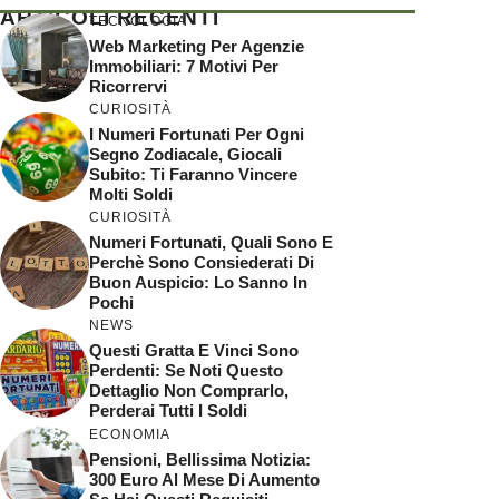
ARTICOLI RECENTI
TECNOLOGIA
Web Marketing Per Agenzie
Immobiliari: 7 Motivi Per
Ricorrervi
CURIOSITÀ
I Numeri Fortunati Per Ogni
Segno Zodiacale, Giocali
Subito: Ti Faranno Vincere
Molti Soldi
CURIOSITÀ
Numeri Fortunati, Quali Sono E
Perchè Sono Consiederati Di
Buon Auspicio: Lo Sanno In
Pochi
NEWS
Questi Gratta E Vinci Sono
Perdenti: Se Noti Questo
Dettaglio Non Comprarlo,
Perderai Tutti I Soldi
ECONOMIA
Pensioni, Bellissima Notizia:
300 Euro Al Mese Di Aumento