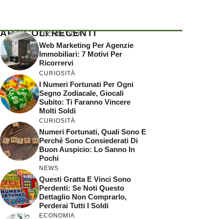
ARTICOLI RECENTI
TECNOLOGIA
Web Marketing Per Agenzie
Immobiliari: 7 Motivi Per
Ricorrervi
CURIOSITÀ
I Numeri Fortunati Per Ogni
Segno Zodiacale, Giocali
Subito: Ti Faranno Vincere
Molti Soldi
CURIOSITÀ
Numeri Fortunati, Quali Sono E
Perchè Sono Consiederati Di
Buon Auspicio: Lo Sanno In
Pochi
NEWS
Questi Gratta E Vinci Sono
Perdenti: Se Noti Questo
Dettaglio Non Comprarlo,
Perderai Tutti I Soldi
ECONOMIA