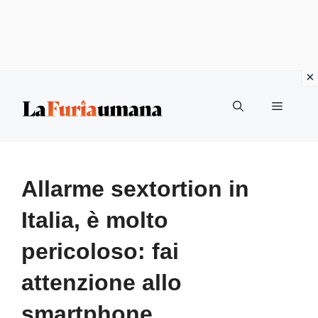
Vai
Menu
al
contenuto
Allarme sextortion in
Italia, è molto
pericoloso: fai
attenzione allo
smartphone