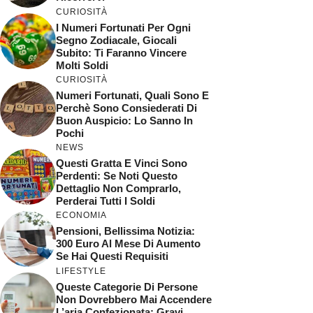
CURIOSITÀ
I Numeri Fortunati Per Ogni
Segno Zodiacale, Giocali
Subito: Ti Faranno Vincere
Molti Soldi
CURIOSITÀ
Numeri Fortunati, Quali Sono E
Perchè Sono Consiederati Di
Buon Auspicio: Lo Sanno In
Pochi
NEWS
Questi Gratta E Vinci Sono
Perdenti: Se Noti Questo
Dettaglio Non Comprarlo,
Perderai Tutti I Soldi
ECONOMIA
Pensioni, Bellissima Notizia:
300 Euro Al Mese Di Aumento
Se Hai Questi Requisiti
LIFESTYLE
Queste Categorie Di Persone
Non Dovrebbero Mai Accendere
L’aria Confezionata: Gravi