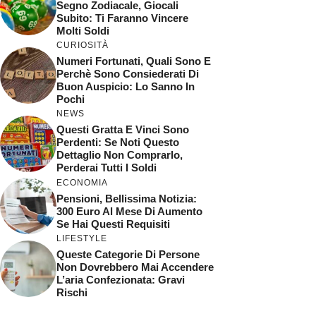
Segno Zodiacale, Giocali
Subito: Ti Faranno Vincere
Molti Soldi
CURIOSITÀ
Numeri Fortunati, Quali Sono E
Perchè Sono Consiederati Di
Buon Auspicio: Lo Sanno In
Pochi
NEWS
Questi Gratta E Vinci Sono
Perdenti: Se Noti Questo
Dettaglio Non Comprarlo,
Perderai Tutti I Soldi
ECONOMIA
Pensioni, Bellissima Notizia:
300 Euro Al Mese Di Aumento
Se Hai Questi Requisiti
LIFESTYLE
Queste Categorie Di Persone
Non Dovrebbero Mai Accendere
L’aria Confezionata: Gravi
Rischi