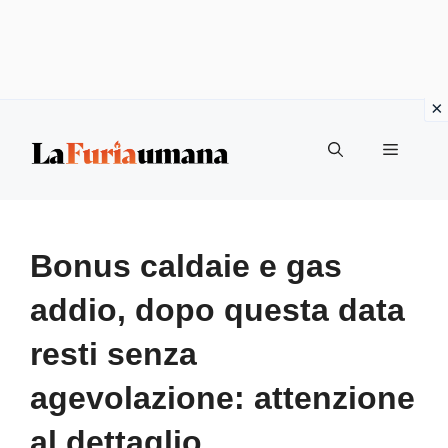
Vai
Menu
al
contenuto
Bonus caldaie e gas
addio, dopo questa data
resti senza
agevolazione: attenzione
al dettaglio