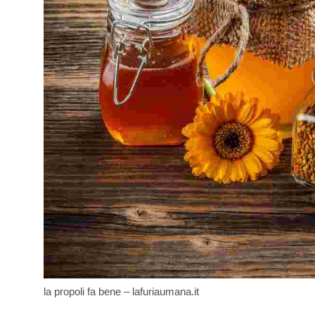
la propoli fa bene – lafuriaumana.it