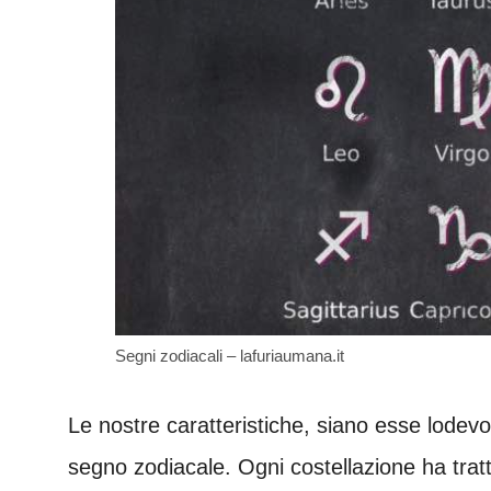
Segni zodiacali – lafuriaumana.it
Le nostre caratteristiche, siano esse lodev
segno zodiacale. Ogni costellazione ha tratti