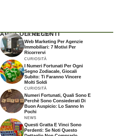
ARTICOLI RECENTI
TECNOLOGIA
Web Marketing Per Agenzie
Immobiliari: 7 Motivi Per
Ricorrervi
CURIOSITÀ
I Numeri Fortunati Per Ogni
Segno Zodiacale, Giocali
Subito: Ti Faranno Vincere
Molti Soldi
CURIOSITÀ
Numeri Fortunati, Quali Sono E
Perchè Sono Consiederati Di
Buon Auspicio: Lo Sanno In
Pochi
NEWS
Questi Gratta E Vinci Sono
Perdenti: Se Noti Questo
Dettaglio Non Comprarlo,