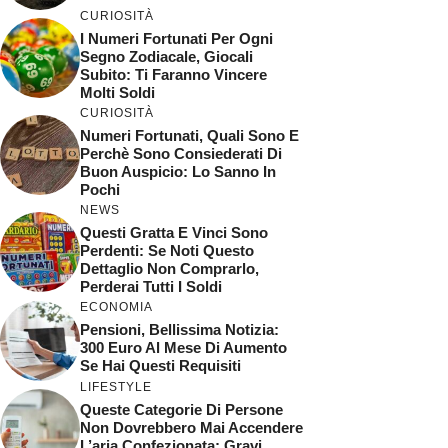
CURIOSITÀ
I Numeri Fortunati Per Ogni
Segno Zodiacale, Giocali
Subito: Ti Faranno Vincere
Molti Soldi
CURIOSITÀ
Numeri Fortunati, Quali Sono E
Perchè Sono Consiederati Di
Buon Auspicio: Lo Sanno In
Pochi
NEWS
Questi Gratta E Vinci Sono
Perdenti: Se Noti Questo
Dettaglio Non Comprarlo,
Perderai Tutti I Soldi
ECONOMIA
Pensioni, Bellissima Notizia:
300 Euro Al Mese Di Aumento
Se Hai Questi Requisiti
LIFESTYLE
Queste Categorie Di Persone
Non Dovrebbero Mai Accendere
L’aria Confezionata: Gravi