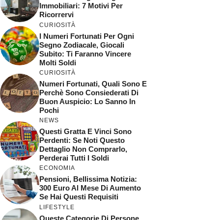
Immobiliari: 7 Motivi Per
Ricorrervi
CURIOSITÀ
I Numeri Fortunati Per Ogni
Segno Zodiacale, Giocali
Subito: Ti Faranno Vincere
Molti Soldi
CURIOSITÀ
Numeri Fortunati, Quali Sono E
Perchè Sono Consiederati Di
Buon Auspicio: Lo Sanno In
Pochi
NEWS
Questi Gratta E Vinci Sono
Perdenti: Se Noti Questo
Dettaglio Non Comprarlo,
Perderai Tutti I Soldi
ECONOMIA
Pensioni, Bellissima Notizia:
300 Euro Al Mese Di Aumento
Se Hai Questi Requisiti
LIFESTYLE
Queste Categorie Di Persone