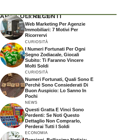
ARTICOLI RECENTI
TECNOLOGIA
Web Marketing Per Agenzie
Immobiliari: 7 Motivi Per
Ricorrervi
CURIOSITÀ
I Numeri Fortunati Per Ogni
Segno Zodiacale, Giocali
Subito: Ti Faranno Vincere
Molti Soldi
CURIOSITÀ
Numeri Fortunati, Quali Sono E
Perchè Sono Consiederati Di
Buon Auspicio: Lo Sanno In
Pochi
NEWS
Questi Gratta E Vinci Sono
Perdenti: Se Noti Questo
Dettaglio Non Comprarlo,
Perderai Tutti I Soldi
ECONOMIA
Pensioni, Bellissima Notizia: