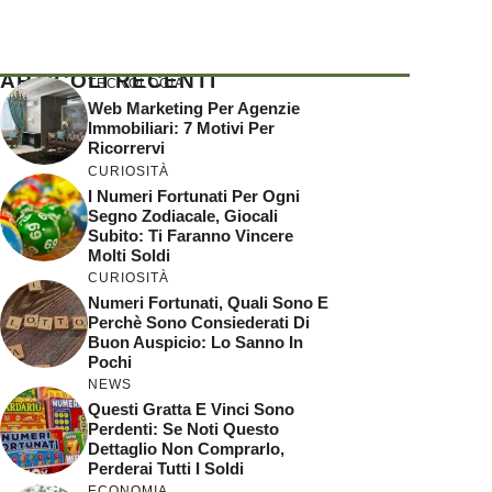
ARTICOLI RECENTI
TECNOLOGIA
Web Marketing Per Agenzie
Immobiliari: 7 Motivi Per
Ricorrervi
CURIOSITÀ
I Numeri Fortunati Per Ogni
Segno Zodiacale, Giocali
Subito: Ti Faranno Vincere
Molti Soldi
CURIOSITÀ
Numeri Fortunati, Quali Sono E
Perchè Sono Consiederati Di
Buon Auspicio: Lo Sanno In
Pochi
NEWS
Questi Gratta E Vinci Sono
Perdenti: Se Noti Questo
Dettaglio Non Comprarlo,
Perderai Tutti I Soldi
ECONOMIA