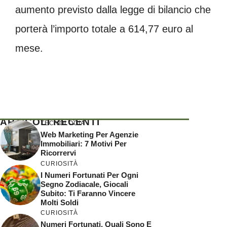
aumento previsto dalla legge di bilancio che
porterà l’importo totale a 614,77 euro al
mese.
ARTICOLI RECENTI
TECNOLOGIA
Web Marketing Per Agenzie
Immobiliari: 7 Motivi Per
Ricorrervi
CURIOSITÀ
I Numeri Fortunati Per Ogni
Segno Zodiacale, Giocali
Subito: Ti Faranno Vincere
Molti Soldi
CURIOSITÀ
Numeri Fortunati, Quali Sono E