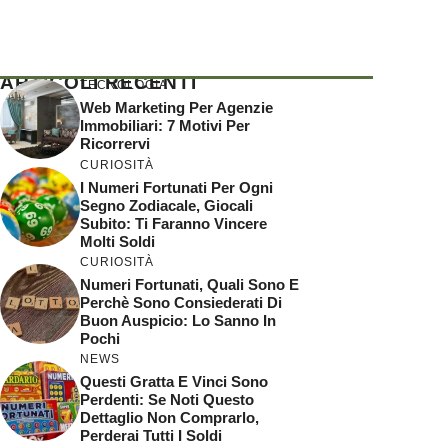
ARTICOLI RECENTI
TECNOLOGIA
Web Marketing Per Agenzie
Immobiliari: 7 Motivi Per
Ricorrervi
CURIOSITÀ
I Numeri Fortunati Per Ogni
Segno Zodiacale, Giocali
Subito: Ti Faranno Vincere
Molti Soldi
CURIOSITÀ
Numeri Fortunati, Quali Sono E
Perchè Sono Consiederati Di
Buon Auspicio: Lo Sanno In
Pochi
NEWS
Questi Gratta E Vinci Sono
Perdenti: Se Noti Questo
Dettaglio Non Comprarlo,
Perderai Tutti I Soldi