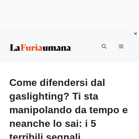
Vai
Menu
al
contenuto
Come difendersi dal
gaslighting? Ti sta
manipolando da tempo e
neanche lo sai: i 5
terribili segnali