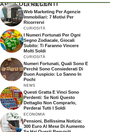
ARTICOLI RECENTI
TECNOLOGIA
Web Marketing Per Agenzie
Immobiliari: 7 Motivi Per
Ricorrervi
CURIOSITÀ
I Numeri Fortunati Per Ogni
Segno Zodiacale, Giocali
Subito: Ti Faranno Vincere
Molti Soldi
CURIOSITÀ
Numeri Fortunati, Quali Sono E
Perchè Sono Consiederati Di
Buon Auspicio: Lo Sanno In
Pochi
NEWS
Questi Gratta E Vinci Sono
Perdenti: Se Noti Questo
Dettaglio Non Comprarlo,
Perderai Tutti I Soldi
ECONOMIA
Pensioni, Bellissima Notizia:
300 Euro Al Mese Di Aumento
Se Hai Questi Requisiti