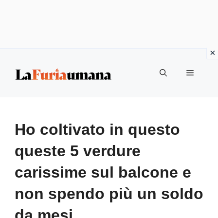
Vai
Menu
al
contenuto
Ho coltivato in questo
queste 5 verdure
carissime sul balcone e
non spendo più un soldo
da mesi