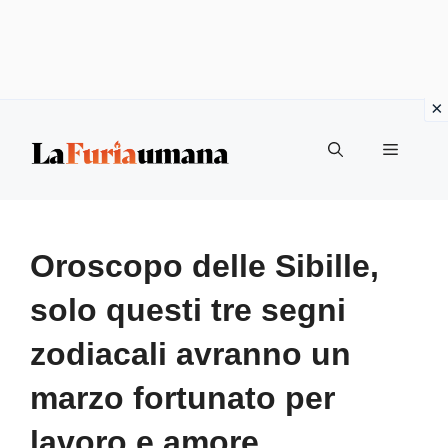
Vai
Menu
al
contenuto
Oroscopo delle Sibille,
solo questi tre segni
zodiacali avranno un
marzo fortunato per
lavoro e amore