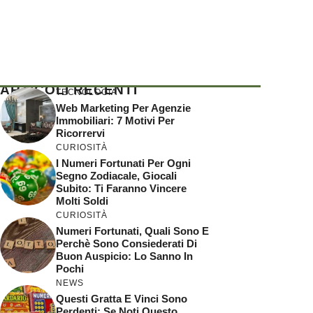
ARTICOLI RECENTI
TECNOLOGIA
Web Marketing Per Agenzie
Immobiliari: 7 Motivi Per
Ricorrervi
CURIOSITÀ
I Numeri Fortunati Per Ogni
Segno Zodiacale, Giocali
Subito: Ti Faranno Vincere
Molti Soldi
CURIOSITÀ
Numeri Fortunati, Quali Sono E
Perchè Sono Consiederati Di
Buon Auspicio: Lo Sanno In
Pochi
NEWS
Questi Gratta E Vinci Sono
Perdenti: Se Noti Questo