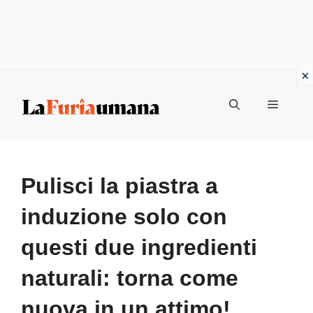
Vai
Menu
al
contenuto
Pulisci la piastra a
induzione solo con
questi due ingredienti
naturali: torna come
nuova in un attimo!