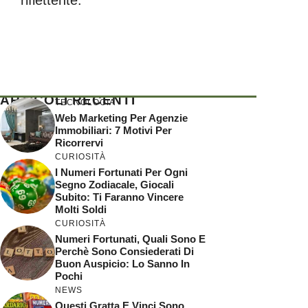
riflettente.
ARTICOLI RECENTI
TECNOLOGIA
Web Marketing Per Agenzie
Immobiliari: 7 Motivi Per
Ricorrervi
CURIOSITÀ
I Numeri Fortunati Per Ogni
Segno Zodiacale, Giocali
Subito: Ti Faranno Vincere
Molti Soldi
CURIOSITÀ
Numeri Fortunati, Quali Sono E
Perchè Sono Consiederati Di
Buon Auspicio: Lo Sanno In
Pochi
NEWS
Questi Gratta E Vinci Sono