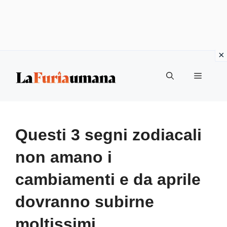
Vai
Menu
al
contenuto
Questi 3 segni zodiacali
non amano i
cambiamenti e da aprile
dovranno subirne
moltissimi