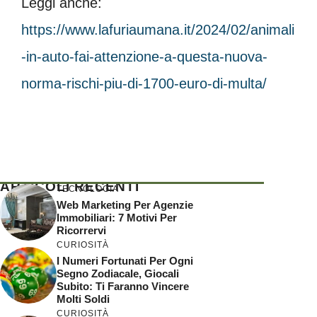
Leggi anche:
https://www.lafuriaumana.it/2024/02/animali
-in-auto-fai-attenzione-a-questa-nuova-
norma-rischi-piu-di-1700-euro-di-multa/
ARTICOLI RECENTI
TECNOLOGIA
Web Marketing Per Agenzie
Immobiliari: 7 Motivi Per
Ricorrervi
CURIOSITÀ
I Numeri Fortunati Per Ogni
Segno Zodiacale, Giocali
Subito: Ti Faranno Vincere
Molti Soldi
CURIOSITÀ