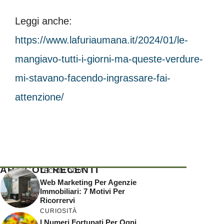
Leggi anche:
https://www.lafuriaumana.it/2024/01/le-
mangiavo-tutti-i-giorni-ma-queste-verdure-
mi-stavano-facendo-ingrassare-fai-
attenzione/
ARTICOLI RECENTI
TECNOLOGIA
Web Marketing Per Agenzie
Immobiliari: 7 Motivi Per
Ricorrervi
CURIOSITÀ
I Numeri Fortunati Per Ogni