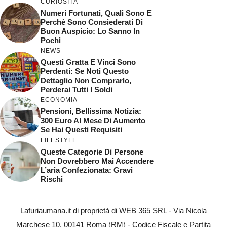
CURIOSITÀ
Numeri Fortunati, Quali Sono E
Perchè Sono Consiederati Di
Buon Auspicio: Lo Sanno In
Pochi
NEWS
Questi Gratta E Vinci Sono
Perdenti: Se Noti Questo
Dettaglio Non Comprarlo,
Perderai Tutti I Soldi
ECONOMIA
Pensioni, Bellissima Notizia:
300 Euro Al Mese Di Aumento
Se Hai Questi Requisiti
LIFESTYLE
Queste Categorie Di Persone
Non Dovrebbero Mai Accendere
L’aria Confezionata: Gravi
Rischi
Lafuriaumana.it di proprietà di WEB 365 SRL - Via Nicola
Marchese 10, 00141 Roma (RM) - Codice Fiscale e Partita