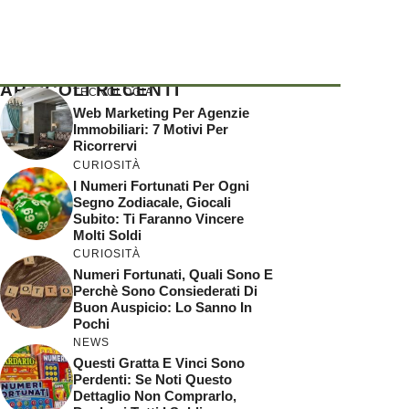
ARTICOLI RECENTI
TECNOLOGIA
Web Marketing Per Agenzie
Immobiliari: 7 Motivi Per
Ricorrervi
CURIOSITÀ
I Numeri Fortunati Per Ogni
Segno Zodiacale, Giocali
Subito: Ti Faranno Vincere
Molti Soldi
CURIOSITÀ
Numeri Fortunati, Quali Sono E
Perchè Sono Consiederati Di
Buon Auspicio: Lo Sanno In
Pochi
NEWS
Questi Gratta E Vinci Sono
Perdenti: Se Noti Questo
Dettaglio Non Comprarlo,