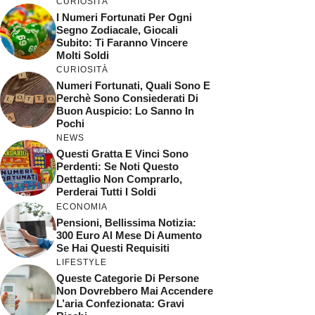
CURIOSITÀ
I Numeri Fortunati Per Ogni
Segno Zodiacale, Giocali
Subito: Ti Faranno Vincere
Molti Soldi
CURIOSITÀ
Numeri Fortunati, Quali Sono E
Perchè Sono Consiederati Di
Buon Auspicio: Lo Sanno In
Pochi
NEWS
Questi Gratta E Vinci Sono
Perdenti: Se Noti Questo
Dettaglio Non Comprarlo,
Perderai Tutti I Soldi
ECONOMIA
Pensioni, Bellissima Notizia:
300 Euro Al Mese Di Aumento
Se Hai Questi Requisiti
LIFESTYLE
Queste Categorie Di Persone
Non Dovrebbero Mai Accendere
L’aria Confezionata: Gravi