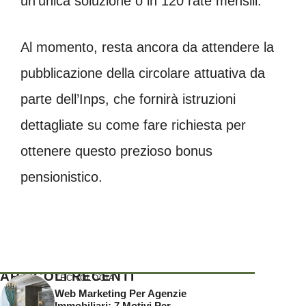
un’unica soluzione o in 120 rate mensili.
Al momento, resta ancora da attendere la
pubblicazione della circolare attuativa da
parte dell’Inps, che fornirà istruzioni
dettagliate su come fare richiesta per
ottenere questo prezioso bonus
pensionistico.
ARTICOLI RECENTI
TECNOLOGIA
Web Marketing Per Agenzie
Immobiliari: 7 Motivi Per