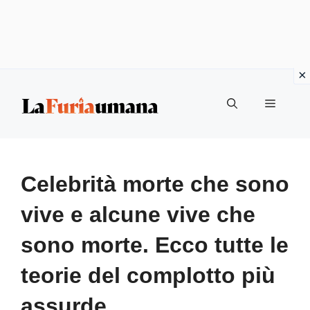
Vai
Menu
al
contenuto
Celebrità morte che sono
vive e alcune vive che
sono morte. Ecco tutte le
teorie del complotto più
assurde