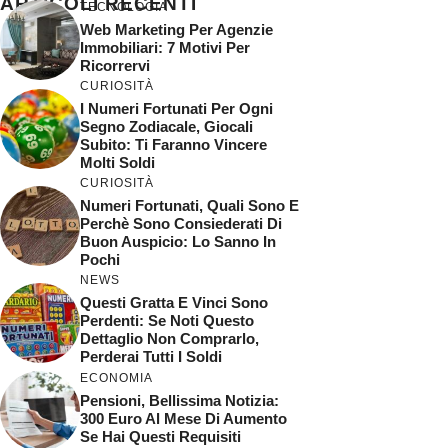
ARTICOLI RECENTI
TECNOLOGIA
Web Marketing Per Agenzie
Immobiliari: 7 Motivi Per
Ricorrervi
CURIOSITÀ
I Numeri Fortunati Per Ogni
Segno Zodiacale, Giocali
Subito: Ti Faranno Vincere
Molti Soldi
CURIOSITÀ
Numeri Fortunati, Quali Sono E
Perchè Sono Consiederati Di
Buon Auspicio: Lo Sanno In
Pochi
NEWS
Questi Gratta E Vinci Sono
Perdenti: Se Noti Questo
Dettaglio Non Comprarlo,
Perderai Tutti I Soldi
ECONOMIA
Pensioni, Bellissima Notizia:
300 Euro Al Mese Di Aumento
Se Hai Questi Requisiti