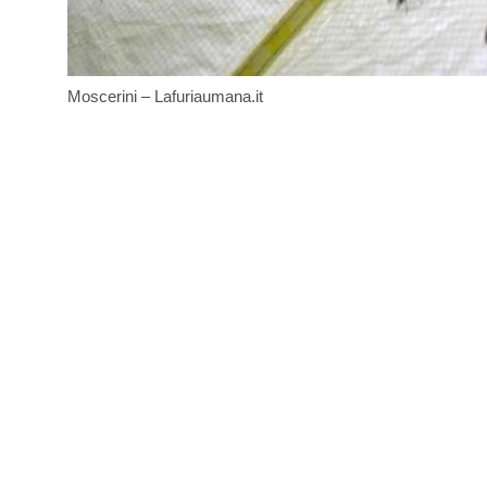
Moscerini – Lafuriaumana.it