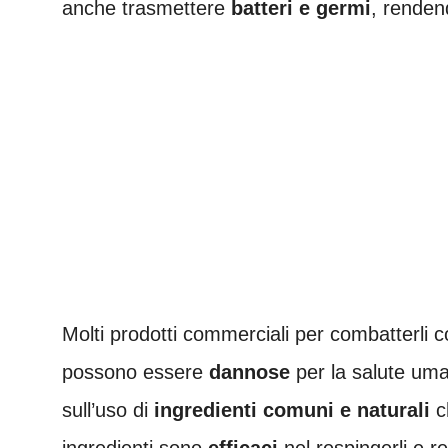
anche trasmettere
batteri e germi
, rendend
Molti prodotti commerciali per combatterli
possono essere
dannose
per la salute uma
sull’uso di
ingredienti comuni e naturali
c
ingredienti sono
efficaci
nel respingerli e r