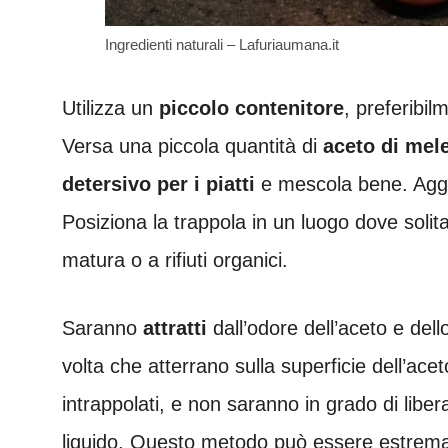
Ingredienti naturali – Lafuriaumana.it
Utilizza un
piccolo contenitore
, preferibi
Versa una piccola quantità di
aceto di mel
detersivo per i piatti
e mescola bene. Aggi
Posiziona la trappola in un luogo dove solit
matura o a rifiuti organici.
Saranno
attratti
dall’odore dell’aceto e del
volta che atterrano sulla superficie dell’ace
intrappolati, e non saranno in grado di libe
liquido. Questo metodo può essere estremam