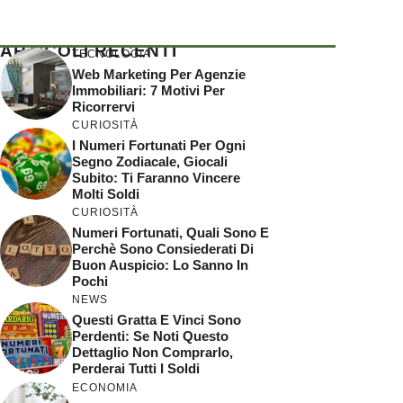
ARTICOLI RECENTI
TECNOLOGIA
Web Marketing Per Agenzie
Immobiliari: 7 Motivi Per
Ricorrervi
CURIOSITÀ
I Numeri Fortunati Per Ogni
Segno Zodiacale, Giocali
Subito: Ti Faranno Vincere
Molti Soldi
CURIOSITÀ
Numeri Fortunati, Quali Sono E
Perchè Sono Consiederati Di
Buon Auspicio: Lo Sanno In
Pochi
NEWS
Questi Gratta E Vinci Sono
Perdenti: Se Noti Questo
Dettaglio Non Comprarlo,
Perderai Tutti I Soldi
ECONOMIA