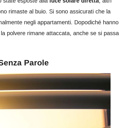
no state esposte alla
luce solare diretta
, altri
ono rimaste al buio. Si sono assicurati che la
ormalmente negli appartamenti. Dopodiché hanno
e la polvere rimane attaccata, anche se si passa
 Senza Parole