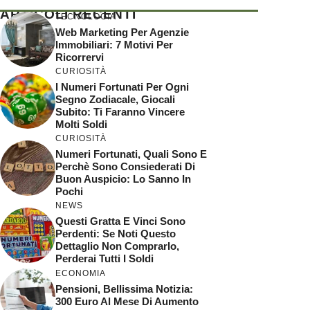
ARTICOLI RECENTI
TECNOLOGIA
Web Marketing Per Agenzie
Immobiliari: 7 Motivi Per
Ricorrervi
CURIOSITÀ
I Numeri Fortunati Per Ogni
Segno Zodiacale, Giocali
Subito: Ti Faranno Vincere
Molti Soldi
CURIOSITÀ
Numeri Fortunati, Quali Sono E
Perchè Sono Consiederati Di
Buon Auspicio: Lo Sanno In
Pochi
NEWS
Questi Gratta E Vinci Sono
Perdenti: Se Noti Questo
Dettaglio Non Comprarlo,
Perderai Tutti I Soldi
ECONOMIA
Pensioni, Bellissima Notizia:
300 Euro Al Mese Di Aumento