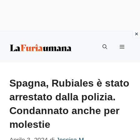
Vai
Menu
al
contenuto
Spagna, Rubiales è stato
arrestato dalla polizia.
Condannato anche per
molestie