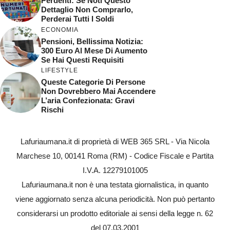
Perdenti: Se Noti Questo
Dettaglio Non Comprarlo,
Perderai Tutti I Soldi
ECONOMIA
Pensioni, Bellissima Notizia:
300 Euro Al Mese Di Aumento
Se Hai Questi Requisiti
LIFESTYLE
Queste Categorie Di Persone
Non Dovrebbero Mai Accendere
L’aria Confezionata: Gravi
Rischi
Lafuriaumana.it di proprietà di WEB 365 SRL - Via Nicola
Marchese 10, 00141 Roma (RM) - Codice Fiscale e Partita
I.V.A. 12279101005
Lafuriaumana.it non è una testata giornalistica, in quanto
viene aggiornato senza alcuna periodicità. Non può pertanto
considerarsi un prodotto editoriale ai sensi della legge n. 62
del 07.03.2001