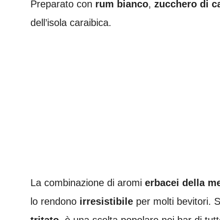
Preparato con
rum bianco
,
zucchero di c
dell’isola caraibica.
La combinazione di aromi
erbacei della m
lo rendono
irresistibile
per molti bevitori. 
tritato
, è una scelta popolare nei bar di tut