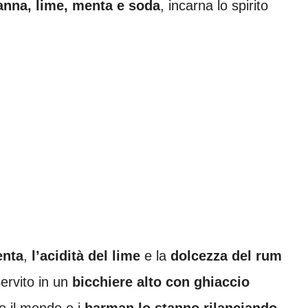
anna, lime, menta e soda
, incarna lo spirito
enta
,
l’acidità del lime
e la
dolcezza del rum
Servito in un
bicchiere alto con ghiaccio
to il mondo e i
barman lo stanno rilanciando.