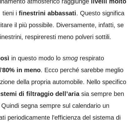
nquinamento atmosferico raggiunge
livelli molto
 tieni
i
finestrini abbassati
. Questo significa
tare il più possibile. Diversamente, infatti, se
finestrini, respireresti meno polveri sottili.
Così
in questo modo lo
smog
respirato
’
80% in meno
.
Ecco perché sarebbe meglio
zione della propria automobile. Nello specifico
istemi di filtraggio dell’aria
sia sempre ben
ti. Quindi segna sempre sul calendario un
i periodicamente l’efficienza del sistema di