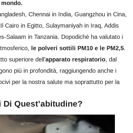
l mondo.
ngladesh, Chennai in India, Guangzhou in Cina,
Il Cairo in Egitto, Sulaymaniyah in Iraq, Addis
-es-Salaam in Tanzania. Dopodiché ha valutato i
atmosferico,
le polveri sottili PM10 e le PM2,5
.
tto superiore d
ell’
apparato respiratorio
, dal
ngono più in profondità, raggiungendo anche i
ivi per la nostra salute ma soprattutto per la
i Di Quest’abitudine?