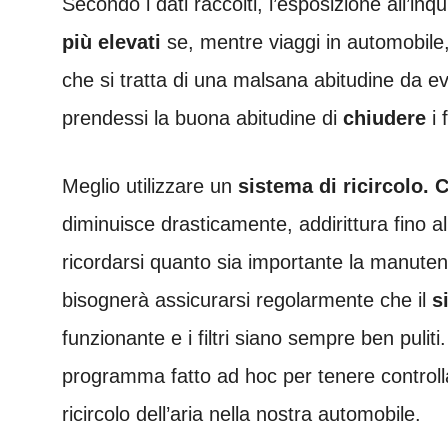
Secondo i dati raccolti, l’esposizione all’i
più elevati
se, mentre viaggi in automobile,
che si tratta di una malsana abitudine da evi
prendessi la buona abitudine di
chiudere
i 
Meglio utilizzare un
sistema di ricircolo. 
diminuisce drasticamente, addirittura fino all
ricordarsi quanto sia importante la manuten
bisognerà assicurarsi regolarmente che il
s
funzionante e i filtri siano sempre ben puli
programma fatto ad hoc per tenere controllat
ricircolo dell’aria nella nostra automobile.