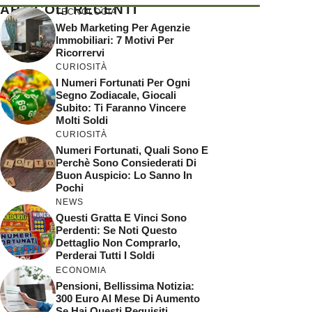
ARTICOLI RECENTI
TECNOLOGIA
Web Marketing Per Agenzie
Immobiliari: 7 Motivi Per
Ricorrervi
CURIOSITÀ
I Numeri Fortunati Per Ogni
Segno Zodiacale, Giocali
Subito: Ti Faranno Vincere
Molti Soldi
CURIOSITÀ
Numeri Fortunati, Quali Sono E
Perchè Sono Consiederati Di
Buon Auspicio: Lo Sanno In
Pochi
NEWS
Questi Gratta E Vinci Sono
Perdenti: Se Noti Questo
Dettaglio Non Comprarlo,
Perderai Tutti I Soldi
ECONOMIA
Pensioni, Bellissima Notizia:
300 Euro Al Mese Di Aumento
Se Hai Questi Requisiti