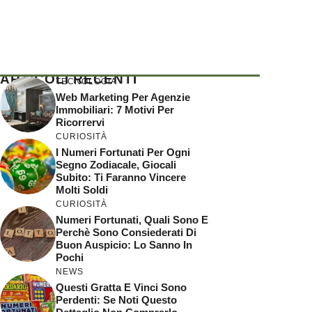
ARTICOLI RECENTI
TECNOLOGIA
Web Marketing Per Agenzie
Immobiliari: 7 Motivi Per
Ricorrervi
CURIOSITÀ
I Numeri Fortunati Per Ogni
Segno Zodiacale, Giocali
Subito: Ti Faranno Vincere
Molti Soldi
CURIOSITÀ
Numeri Fortunati, Quali Sono E
Perchè Sono Consiederati Di
Buon Auspicio: Lo Sanno In
Pochi
NEWS
Questi Gratta E Vinci Sono
Perdenti: Se Noti Questo