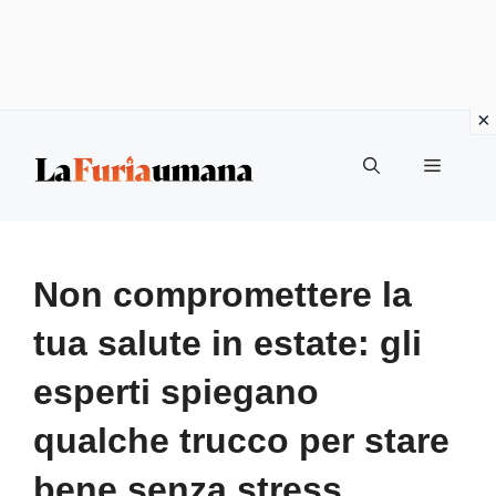
Vai
Menu
al
contenuto
Non compromettere la
tua salute in estate: gli
esperti spiegano
qualche trucco per stare
bene senza stress