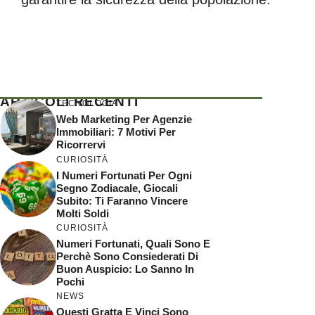
ARTICOLI RECENTI
TECNOLOGIA
Web Marketing Per Agenzie
Immobiliari: 7 Motivi Per
Ricorrervi
CURIOSITÀ
I Numeri Fortunati Per Ogni
Segno Zodiacale, Giocali
Subito: Ti Faranno Vincere
Molti Soldi
CURIOSITÀ
Numeri Fortunati, Quali Sono E
Perchè Sono Consiederati Di
Buon Auspicio: Lo Sanno In
Pochi
NEWS
Questi Gratta E Vinci Sono